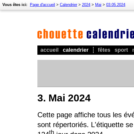
Vous êtes ici:
Page d'accueil
>
Calendrier
>
2024
>
Mai
>
03.05.2024
accueil
calendrier
fêtes
sport
3. Mai 2024
Cette page affiche tous les é
sont répertoriés. L'étiquette s
th