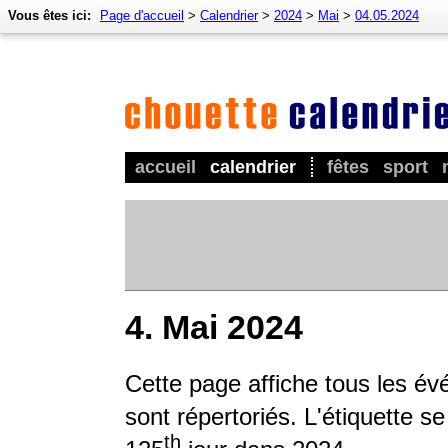
Vous êtes ici:
Page d'accueil
>
Calendrier
>
2024
>
Mai
>
04.05.2024
accueil
calendrier
fêtes
sport
4. Mai 2024
Cette page affiche tous les é
sont répertoriés. L'étiquette s
th