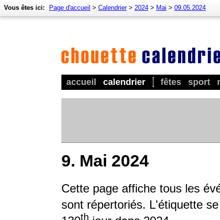
Vous êtes ici:
Page d'accueil
>
Calendrier
>
2024
>
Mai
>
09.05.2024
accueil
calendrier
fêtes
sport
9. Mai 2024
Cette page affiche tous les év
sont répertoriés. L'étiquette s
th