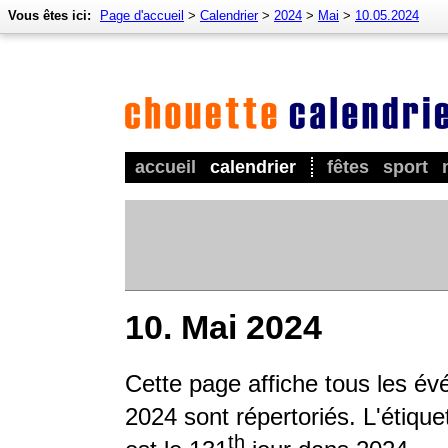
Vous êtes ici:
Page d'accueil
>
Calendrier
>
2024
>
Mai
>
10.05.2024
accueil
calendrier
fêtes
sport
10. Mai 2024
Cette page affiche tous les é
2024 sont répertoriés. L'étique
th