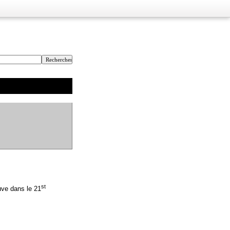
st
uve dans le 21