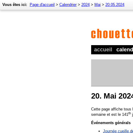
Vous êtes ici:
Page d'accueil
>
Calendrier
>
2024
>
Mai
>
20.05.2024
accueil
calend
20. Mai 202
Cette page affiche tous
th
semaine et est le 141
j
Événements générals
Journée cueille d