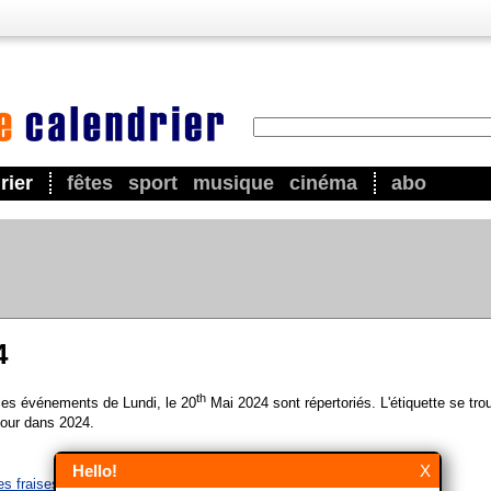
rier
fêtes
sport
musique
cinéma
abo
4
th
 les événements de Lundi, le 20
Mai 2024 sont répertoriés. L'étiquette se tro
our dans 2024.
Hello!
X
es fraises