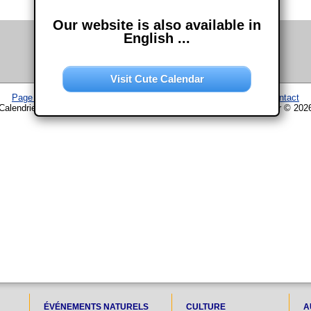
Our website is also available in
English ...
Visit Cute Calendar
Page d'accueil
–
Calendrier
–
Plan du site
–
Mentions légales
–
Contact
Calendrier www.chouette-calendrier.com • 20. Mai 2024 – droit d'auteur © 202
ÉVÉNEMENTS NATURELS
CULTURE
A