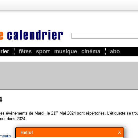
rier
fêtes
sport
musique
cinéma
abo
4
st
 les événements de Mardi, le 21
Mai 2024 sont répertoriés. L'étiquette se tr
our dans 2024.
Hello!
X
émeaux