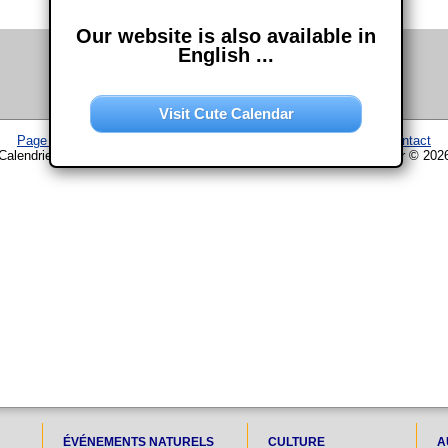
Our website is also available in
English ...
Visit Cute Calendar
Page d'accueil
–
Calendrier
–
Plan du site
–
Mentions légales
–
Contact
Calendrier www.chouette-calendrier.com • 21. Mai 2024 – droit d'auteur © 202
ÉVÉNEMENTS NATURELS
CULTURE
A