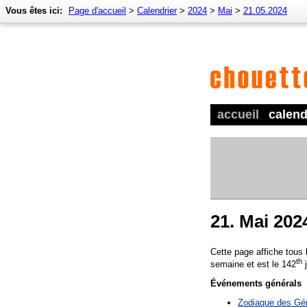
Vous êtes ici:
Page d'accueil
>
Calendrier
>
2024
>
Mai
>
21.05.2024
accueil
calend
21. Mai 202
Cette page affiche tous
th
semaine et est le 142
j
Événements générals
Zodiaque des G