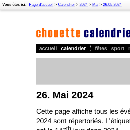
Vous êtes ici:
Page d'accueil
>
Calendrier
>
2024
>
Mai
>
26.05.2024
accueil
calendrier
fêtes
sport
26. Mai 2024
Cette page affiche tous les é
2024 sont répertoriés. L'étique
th