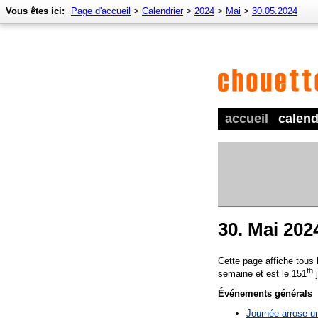
Vous êtes ici:
Page d'accueil
>
Calendrier
>
2024
>
Mai
>
30.05.2024
accueil
calend
30. Mai 202
Cette page affiche tous
th
semaine et est le 151
j
Événements générals
Journée arrose un