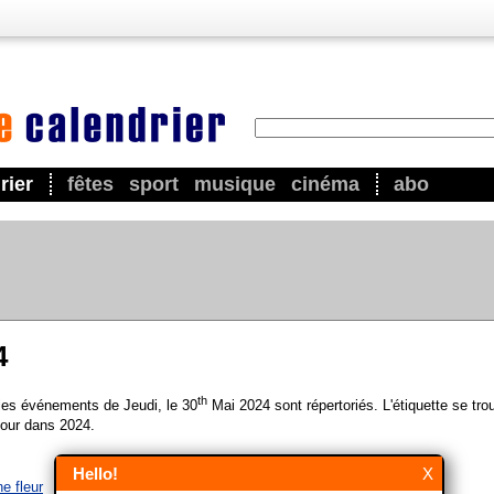
rier
fêtes
sport
musique
cinéma
abo
4
th
 les événements de Jeudi, le 30
Mai 2024 sont répertoriés. L'étiquette se tro
our dans 2024.
Hello!
X
e fleur