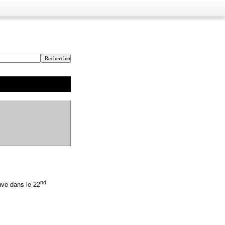
nd
uve dans le 22