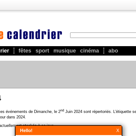
rier
fêtes
sport
musique
cinéma
abo
4
nd
 les événements de Dimanche, le 2
Juin 2024 sont répertoriés. L'étiquette s
our dans 2024.
ctuellement stockés à ce jour.
Hello!
X