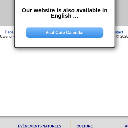
Our website is also available in
English ...
Visit Cute Calendar
Page d'accueil
–
Calendrier
–
Plan du site
–
Mentions légales
–
Contact
Calendrier www.chouette-calendrier.com • 2. Juin 2024 – droit d'auteur © 202
ÉVÉNEMENTS NATURELS
CULTURE
A