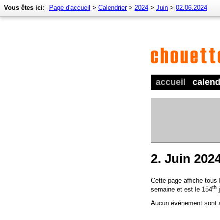
Vous êtes ici:
Page d'accueil
>
Calendrier
>
2024
>
Juin
>
02.06.2024
accueil
calend
2. Juin 202
Cette page affiche tous
th
semaine et est le 154
j
Aucun événement sont a