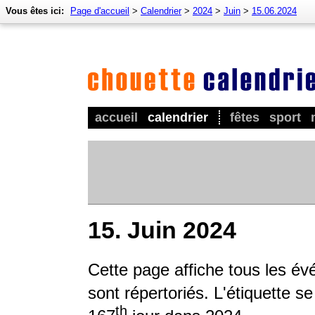
Vous êtes ici:
Page d'accueil
>
Calendrier
>
2024
>
Juin
>
15.06.2024
accueil
calendrier
fêtes
sport
15. Juin 2024
Cette page affiche tous les é
sont répertoriés. L'étiquette s
th