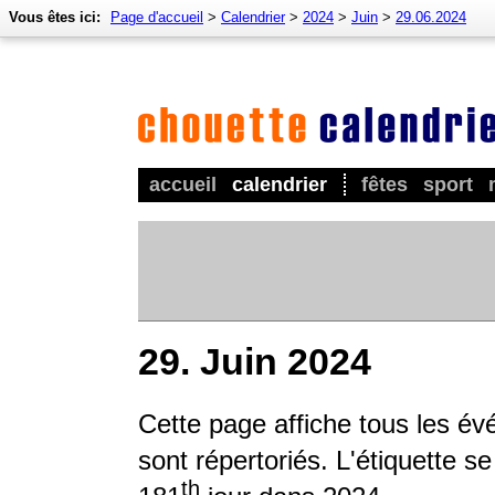
Vous êtes ici:
Page d'accueil
>
Calendrier
>
2024
>
Juin
>
29.06.2024
accueil
calendrier
fêtes
sport
29. Juin 2024
Cette page affiche tous les é
sont répertoriés. L'étiquette s
th