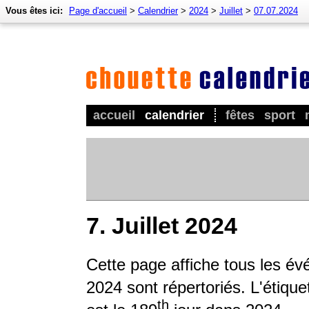
Vous êtes ici:
Page d'accueil
>
Calendrier
>
2024
>
Juillet
>
07.07.2024
accueil
calendrier
fêtes
sport
7. Juillet 2024
Cette page affiche tous les é
2024 sont répertoriés. L'étique
th