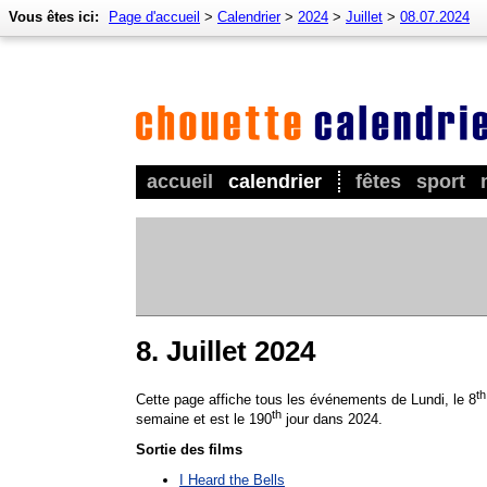
Vous êtes ici:
Page d'accueil
>
Calendrier
>
2024
>
Juillet
>
08.07.2024
accueil
calendrier
fêtes
sport
8. Juillet 2024
th
Cette page affiche tous les événements de Lundi, le 8
th
semaine et est le 190
jour dans 2024.
Sortie des films
I Heard the Bells