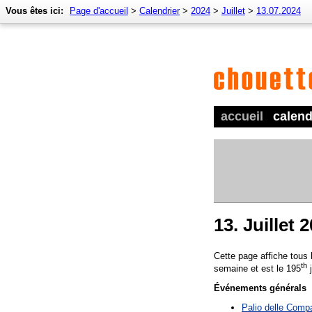
Vous êtes ici:
Page d'accueil
>
Calendrier
>
2024
>
Juillet
>
13.07.2024
accueil
calend
13. Juillet 
Cette page affiche tous
th
semaine et est le 195
j
Événements générals
Palio delle Comp