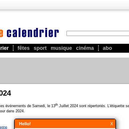
rier
fêtes
sport
musique
cinéma
abo
2024
th
 les événements de Samedi, le 13
Juillet 2024 sont répertoriés. L'étiquette s
our dans 2024.
Hello!
X
agne