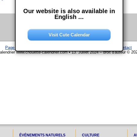
Our website is also available in
English ...
Visit Cute Calendar
Page d'accueil
–
Calendrier
–
Plan du site
–
Mentions légales
–
Contact
alendrier www.chouette-calendrier.com • 13. Juillet 2024 – droit d'auteur © 20
ÉVÉNEMENTS NATURELS
CULTURE
A