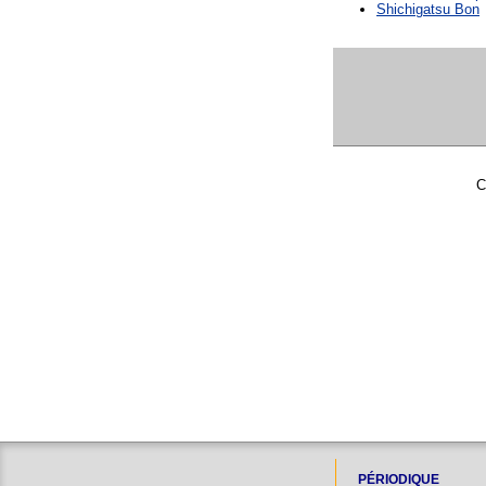
Shichigatsu Bon
C
PÉRIODIQUE