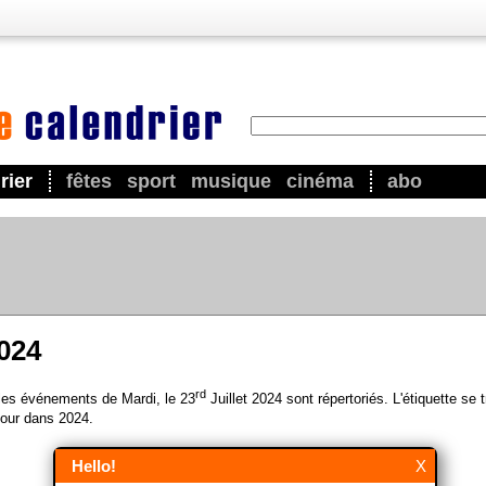
rier
fêtes
sport
musique
cinéma
abo
2024
rd
 les événements de Mardi, le 23
Juillet 2024 sont répertoriés. L'étiquette se 
our dans 2024.
Hello!
X