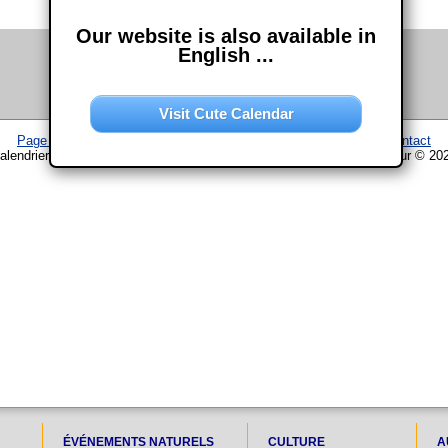
Our website is also available in
English ...
Visit Cute Calendar
Page d'accueil
–
Calendrier
–
Plan du site
–
Mentions légales
–
Contact
alendrier www.chouette-calendrier.com • 23. Juillet 2024 – droit d'auteur © 20
ÉVÉNEMENTS NATURELS
CULTURE
A