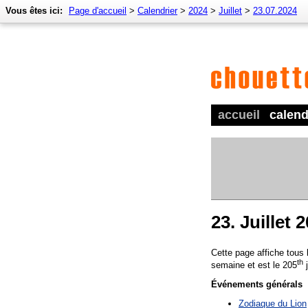
Vous êtes ici:
Page d'accueil
>
Calendrier
>
2024
>
Juillet
>
23.07.2024
accueil
calend
23. Juillet 
Cette page affiche tous
th
semaine et est le 205
j
Événements générals
Zodiaque du Lion