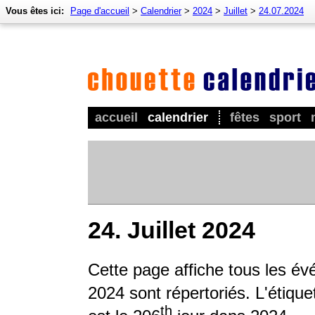
Vous êtes ici:
Page d'accueil
>
Calendrier
>
2024
>
Juillet
>
24.07.2024
accueil
calendrier
fêtes
sport
24. Juillet 2024
Cette page affiche tous les é
2024 sont répertoriés. L'étique
th