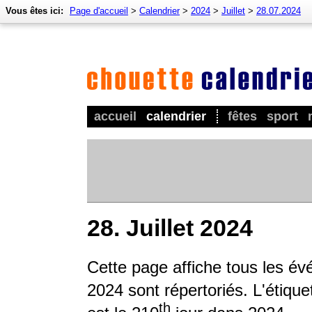
Vous êtes ici:
Page d'accueil
>
Calendrier
>
2024
>
Juillet
>
28.07.2024
accueil
calendrier
fêtes
sport
28. Juillet 2024
Cette page affiche tous les é
2024 sont répertoriés. L'étique
th