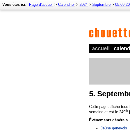
Vous êtes ici:
Page d'accueil
>
Calendrier
>
2024
>
Septembre
>
05.09.2
accueil
calend
5. Septemb
Cette page affiche tous
th
semaine et est le 249
j
Événements générals
Jeûne genevois