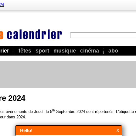
024
rier
fêtes
sport
musique
cinéma
abo
re 2024
th
 les événements de Jeudi, le 5
Septembre 2024 sont répertoriés. L'étiquette 
our dans 2024.
Hello!
X