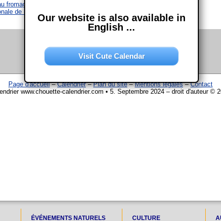
 au fromage
nale de la charité
Our website is also available in
English ...
Visit Cute Calendar
Page d'accueil
–
Calendrier
–
Plan du site
–
Mentions légales
–
Contact
endrier www.chouette-calendrier.com • 5. Septembre 2024 – droit d'auteur © 
ÉVÉNEMENTS NATURELS
CULTURE
A