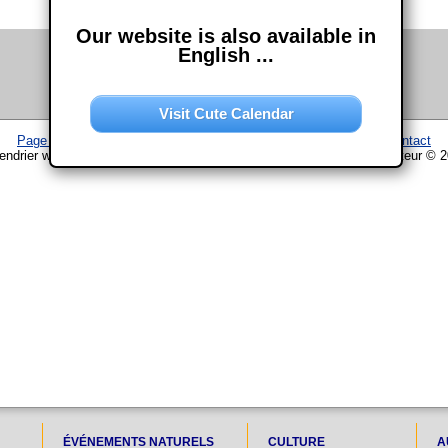
Our website is also available in
English ...
Visit Cute Calendar
Page d'accueil
–
Calendrier
–
Plan du site
–
Mentions légales
–
Contact
endrier www.chouette-calendrier.com • 7. Septembre 2024 – droit d'auteur © 
ÉVÉNEMENTS NATURELS
CULTURE
A