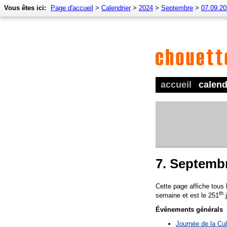
Vous êtes ici:
Page d'accueil
>
Calendrier
>
2024
>
Septembre
>
07.09.2
accueil
calend
7. Septemb
Cette page affiche tous
th
semaine et est le 251
j
Événements générals
Journée de la Cul