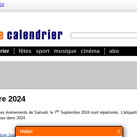
024
rier
fêtes
sport
musique
cinéma
abo
re 2024
th
 les événements de Samedi, le 7
Septembre 2024 sont répertoriés. L'étiquett
our dans 2024.
Hello!
X
ture Juive