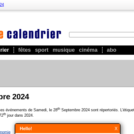
024
rier
fêtes
sport
musique
cinéma
abo
bre 2024
th
 les événements de Samedi, le 28
Septembre 2024 sont répertoriés. L'étiquet
th
72
jour dans 2024.
Hello!
X
onomie