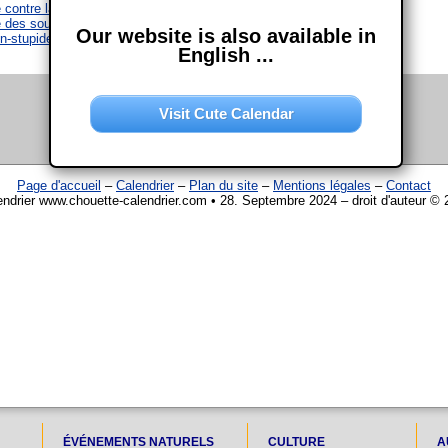
 contre la rage
 des sourds
Our website is also available in
n-stupide-jour
English ...
Visit Cute Calendar
Page d'accueil
–
Calendrier
–
Plan du site
–
Mentions légales
–
Contact
endrier www.chouette-calendrier.com • 28. Septembre 2024 – droit d'auteur © 
ÉVÉNEMENTS NATURELS
CULTURE
A