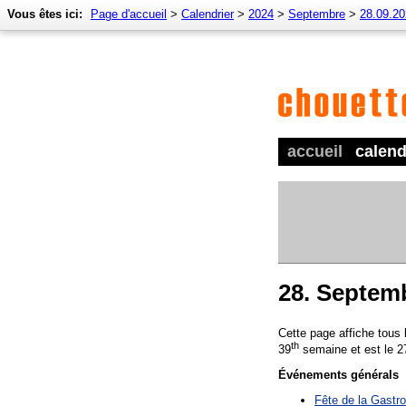
Vous êtes ici:
Page d'accueil
>
Calendrier
>
2024
>
Septembre
>
28.09.2
accueil
calend
28. Septem
Cette page affiche tous
th
39
semaine et est le 2
Événements générals
Fête de la Gastr