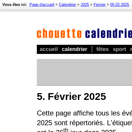
Vous êtes ici:
Page d'accueil
>
Calendrier
>
2025
>
Février
>
05.02.2025
accueil
calendrier
fêtes
sport
5. Février 2025
Cette page affiche tous les év
2025 sont répertoriés. L'étique
th