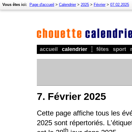
Vous êtes ici:
Page d'accueil
>
Calendrier
>
2025
>
Février
>
07.02.2025
accueil
calendrier
fêtes
sport
7. Février 2025
Cette page affiche tous les é
2025 sont répertoriés. L'étique
th