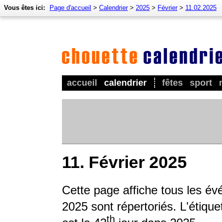
Vous êtes ici:
Page d'accueil
>
Calendrier
>
2025
>
Février
>
11.02.2025
accueil
calendrier
fêtes
sport
11. Février 2025
Cette page affiche tous les év
2025 sont répertoriés. L'étique
th