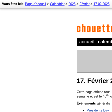
Vous êtes ici:
Page d'accueil
>
Calendrier
>
2025
>
Février
>
17.02.2025
accueil
calend
17. Février
Cette page affiche tous
th
semaine et est le 48
jo
Événements générals
Presidents Day