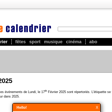
rier
fêtes
sport
musique
cinéma
abo
 2025
th
 les événements de Lundi, le 17
Février 2025 sont répertoriés. L'étiquette se
ur dans 2025.
Hello!
X