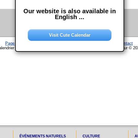
Our website is also available in
English ...
Visit Cute Calendar
Page d'accueil
–
Calendrier
–
Plan du site
–
Mentions légales
–
Contact
lendrier www.chouette-calendrier.com • 17. Février 2025 – droit d'auteur © 2
ÉVÉNEMENTS NATURELS
CULTURE
A