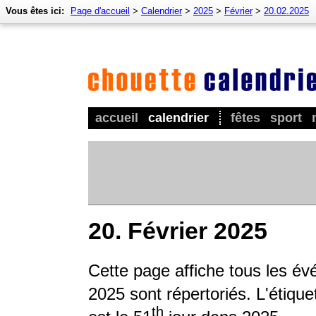
Vous êtes ici:
Page d'accueil
>
Calendrier
>
2025
>
Février
>
20.02.2025
accueil
calendrier
fêtes
sport
20. Février 2025
Cette page affiche tous les év
2025 sont répertoriés. L'étique
th