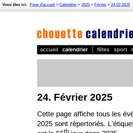
Vous êtes ici:
Page d'accueil
>
Calendrier
>
2025
>
Février
>
24.02.2025
accueil
calendrier
fêtes
sport
24. Février 2025
Cette page affiche tous les év
2025 sont répertoriés. L'étique
th