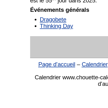
est le 55
jour dans 2025.
Événements générals
Dragobete
Thinking Day
Page d'accueil
–
Calendrier
Calendrier www.chouette-cale
d'a