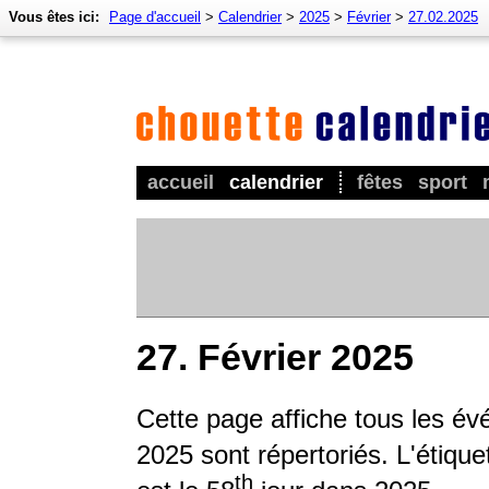
Vous êtes ici:
Page d'accueil
>
Calendrier
>
2025
>
Février
>
27.02.2025
accueil
calendrier
fêtes
sport
27. Février 2025
Cette page affiche tous les év
2025 sont répertoriés. L'étique
th