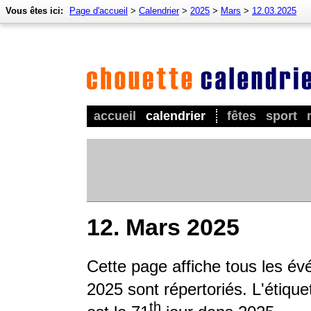
Vous êtes ici:
Page d'accueil
>
Calendrier
>
2025
>
Mars
>
12.03.2025
accueil
calendrier
fêtes
sport
12. Mars 2025
Cette page affiche tous les é
2025 sont répertoriés. L'étique
th