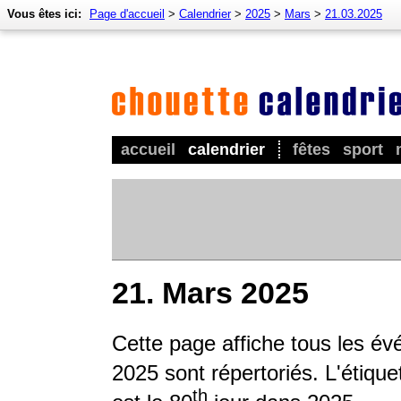
Vous êtes ici:
Page d'accueil
>
Calendrier
>
2025
>
Mars
>
21.03.2025
accueil
calendrier
fêtes
sport
21. Mars 2025
Cette page affiche tous les é
2025 sont répertoriés. L'étique
th