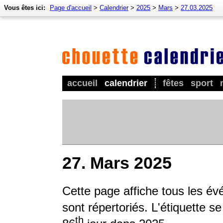
Vous êtes ici:
Page d'accueil
>
Calendrier
>
2025
>
Mars
>
27.03.2025
accueil
calendrier
fêtes
sport
27. Mars 2025
Cette page affiche tous les év
sont répertoriés. L'étiquette s
th