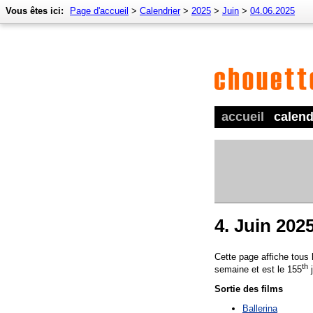
Vous êtes ici:
Page d'accueil
>
Calendrier
>
2025
>
Juin
>
04.06.2025
accueil
calend
4. Juin 202
Cette page affiche tous
th
semaine et est le 155
j
Sortie des films
Ballerina