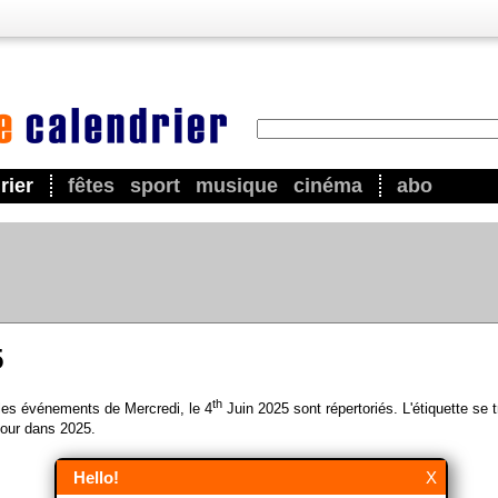
rier
fêtes
sport
musique
cinéma
abo
5
th
 les événements de Mercredi, le 4
Juin 2025 sont répertoriés. L'étiquette se 
our dans 2025.
Hello!
X