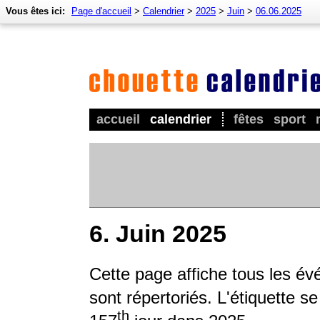
Vous êtes ici:
Page d'accueil
>
Calendrier
>
2025
>
Juin
>
06.06.2025
accueil
calendrier
fêtes
sport
6. Juin 2025
Cette page affiche tous les é
sont répertoriés. L'étiquette s
th