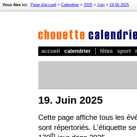
Vous êtes ici:
Page d'accueil
>
Calendrier
>
2025
>
Juin
>
19.06.2025
accueil
calendrier
fêtes
sport
19. Juin 2025
Cette page affiche tous les év
sont répertoriés. L'étiquette s
th