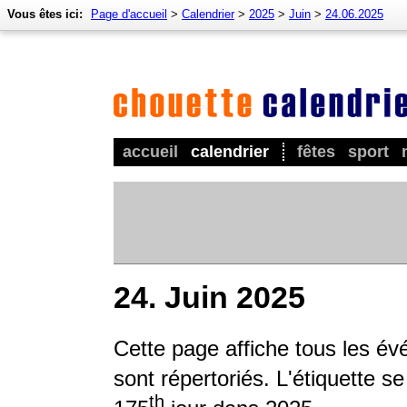
Vous êtes ici:
Page d'accueil
>
Calendrier
>
2025
>
Juin
>
24.06.2025
accueil
calendrier
fêtes
sport
24. Juin 2025
Cette page affiche tous les é
sont répertoriés. L'étiquette s
th