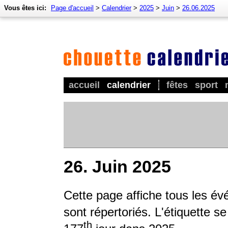
Vous êtes ici:
Page d'accueil
>
Calendrier
>
2025
>
Juin
>
26.06.2025
accueil
calendrier
fêtes
sport
26. Juin 2025
Cette page affiche tous les év
sont répertoriés. L'étiquette s
th