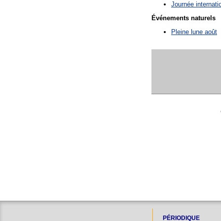
Journée internati
Événements naturels
Pleine lune août
PÉRIODIQUE