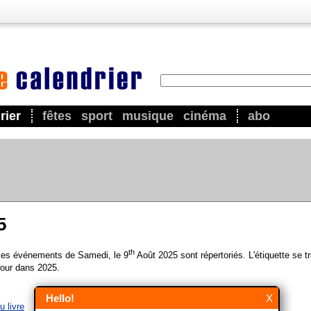
rier
fêtes
sport
musique
cinéma
abo
5
th
 les événements de Samedi, le 9
Août 2025 sont répertoriés. L'étiquette se t
our dans 2025.
Hello!
X
 livre