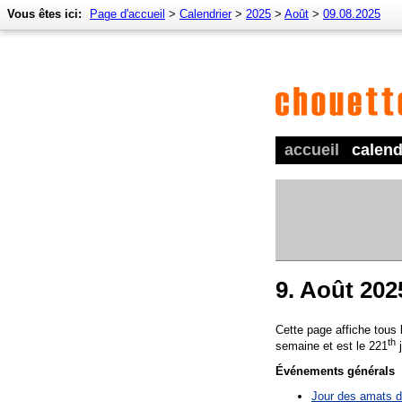
Vous êtes ici:
Page d'accueil
>
Calendrier
>
2025
>
Août
>
09.08.2025
accueil
calend
9. Août 202
Cette page affiche tous
th
semaine et est le 221
j
Événements générals
Jour des amats du