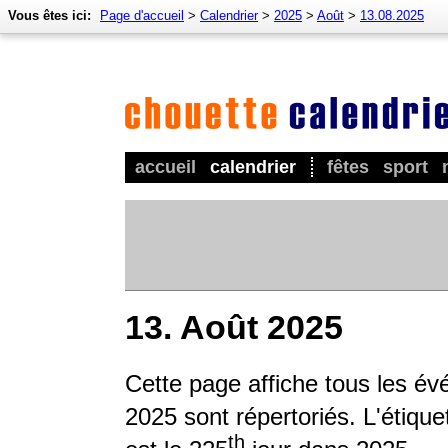
Vous êtes ici:
Page d'accueil
>
Calendrier
>
2025
>
Août
>
13.08.2025
accueil
calendrier
fêtes
sport
13. Août 2025
Cette page affiche tous les é
2025 sont répertoriés. L'étique
th