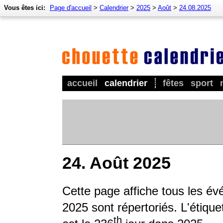
Vous êtes ici:
Page d'accueil
>
Calendrier
>
2025
>
Août
>
24.08.2025
accueil
calendrier
fêtes
sport
24. Août 2025
Cette page affiche tous les é
2025 sont répertoriés. L'étique
th