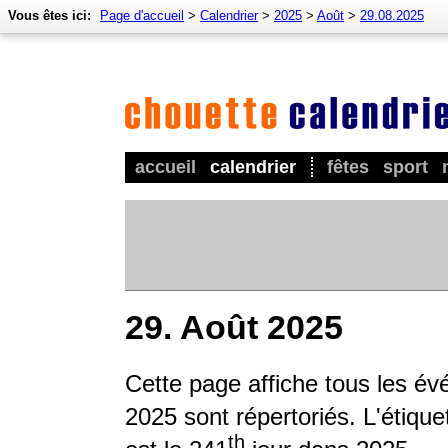
Vous êtes ici:
Page d'accueil
>
Calendrier
>
2025
>
Août
>
29.08.2025
accueil
calendrier
fêtes
sport
29. Août 2025
Cette page affiche tous les é
2025 sont répertoriés. L'étique
th