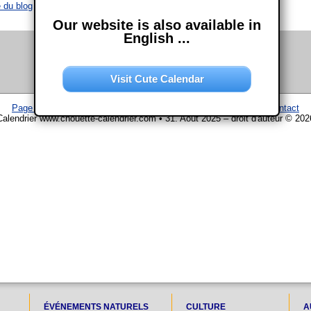
 du blog
Our website is also available in
English ...
Visit Cute Calendar
Page d'accueil
–
Calendrier
–
Plan du site
–
Mentions légales
–
Contact
Calendrier www.chouette-calendrier.com • 31. Août 2025 – droit d'auteur © 202
ÉVÉNEMENTS NATURELS
CULTURE
A