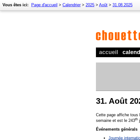
Vous êtes ici:
Page d'accueil
>
Calendrier
>
2025
>
Août
>
31.08.2025
accueil
calend
31. Août 20
Cette page affiche tous
th
semaine et est le 243
j
Événements générals
Journée internat