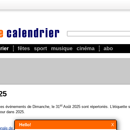
rier
fêtes
sport
musique
cinéma
abo
25
st
 les événements de Dimanche, le 31
Août 2025 sont répertoriés. L'étiquette 
our dans 2025.
Hello!
X
ionale de prévention des overdoses