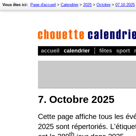
Vous êtes ici:
Page d'accueil
>
Calendrier
>
2025
>
Octobre
>
07.10.2025
accueil
calendrier
fêtes
sport
7. Octobre 2025
Cette page affiche tous les év
2025 sont répertoriés. L'étique
th