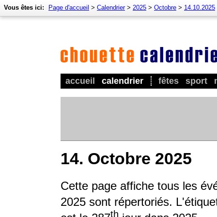
Vous êtes ici:
Page d'accueil
>
Calendrier
>
2025
>
Octobre
>
14.10.2025
accueil
calendrier
fêtes
sport
14. Octobre 2025
Cette page affiche tous les é
2025 sont répertoriés. L'étique
th