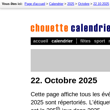
Vous êtes ici:
Page d'accueil
>
Calendrier
>
2025
>
Octobre
>
22.10.2025
accueil
calendrier
fêtes
sport
22. Octobre 2025
Cette page affiche tous les é
2025 sont répertoriés. L'étique
th