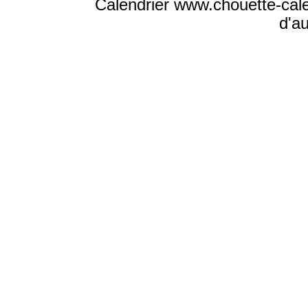
Calendrier www.chouette-cale
d'a