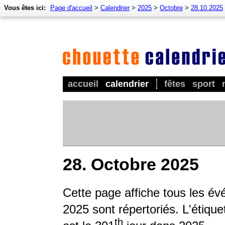
Vous êtes ici:
Page d'accueil
>
Calendrier
>
2025
>
Octobre
>
28.10.2025
accueil
calendrier
fêtes
sport
28. Octobre 2025
Cette page affiche tous les é
2025 sont répertoriés. L'étique
th