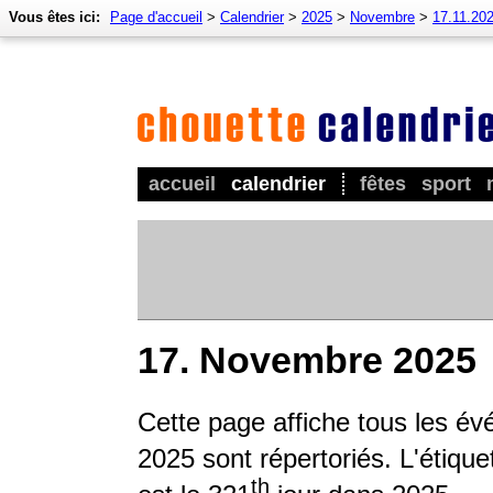
Vous êtes ici:
Page d'accueil
>
Calendrier
>
2025
>
Novembre
>
17.11.20
accueil
calendrier
fêtes
sport
17. Novembre 2025
Cette page affiche tous les év
2025 sont répertoriés. L'étique
th