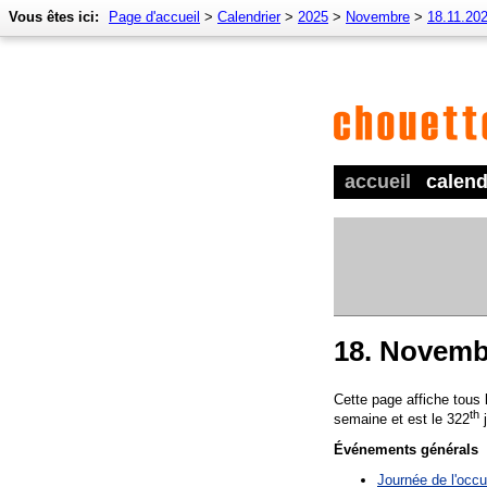
Vous êtes ici:
Page d'accueil
>
Calendrier
>
2025
>
Novembre
>
18.11.20
accueil
calend
18. Novemb
Cette page affiche tous
th
semaine et est le 322
j
Événements générals
Journée de l'occu