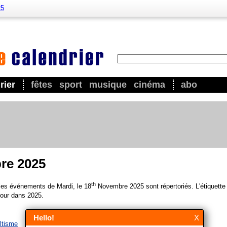
25
rier
fêtes
sport
musique
cinéma
abo
re 2025
th
 les événements de Mardi, le 18
Novembre 2025 sont répertoriés. L'étiquette
our dans 2025.
Hello!
X
ltisme