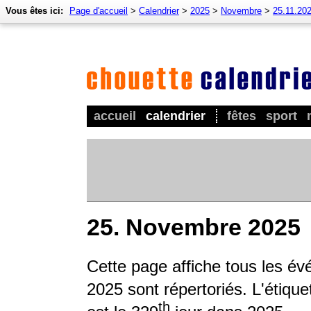
Vous êtes ici:
Page d'accueil
>
Calendrier
>
2025
>
Novembre
>
25.11.20
accueil
calendrier
fêtes
sport
25. Novembre 2025
Cette page affiche tous les é
2025 sont répertoriés. L'étique
th