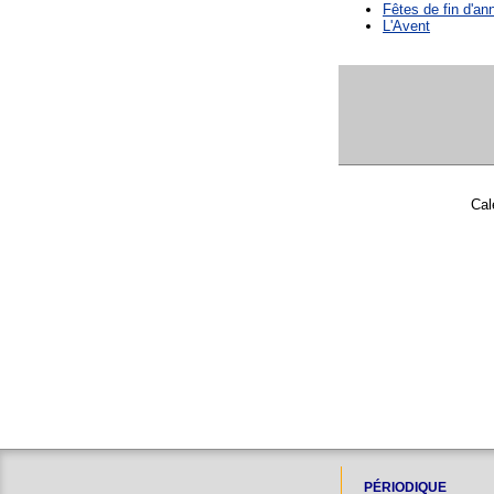
Fêtes de fin d'an
L'Avent
Cal
PÉRIODIQUE