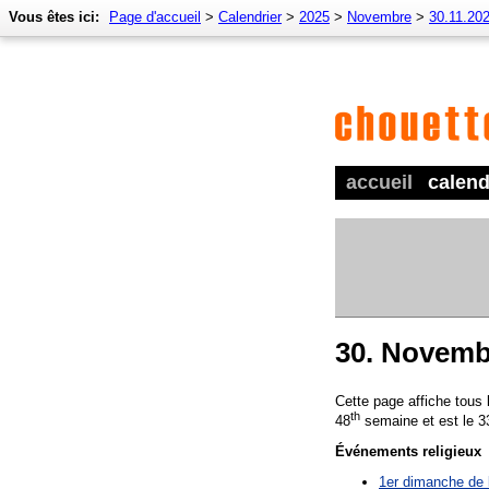
Vous êtes ici:
Page d'accueil
>
Calendrier
>
2025
>
Novembre
>
30.11.20
accueil
calend
30. Novemb
Cette page affiche tous
th
48
semaine et est le 3
Événements religieux
1er dimanche de 