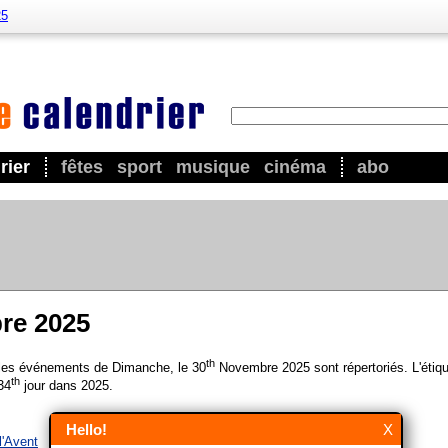
25
rier
fêtes
sport
musique
cinéma
abo
re 2025
th
 les événements de Dimanche, le 30
Novembre 2025 sont répertoriés. L'étiqu
th
34
jour dans 2025.
Hello!
X
l'Avent