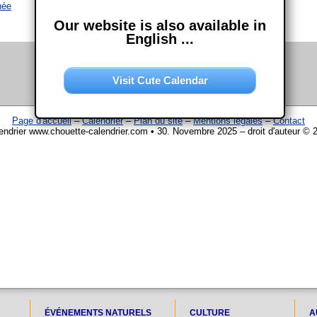
née
Our website is also available in
English ...
Visit Cute Calendar
Page d'accueil
–
Calendrier
–
Plan du site
–
Mentions légales
–
Contact
endrier www.chouette-calendrier.com • 30. Novembre 2025 – droit d'auteur © 
ÉVÉNEMENTS NATURELS
CULTURE
A