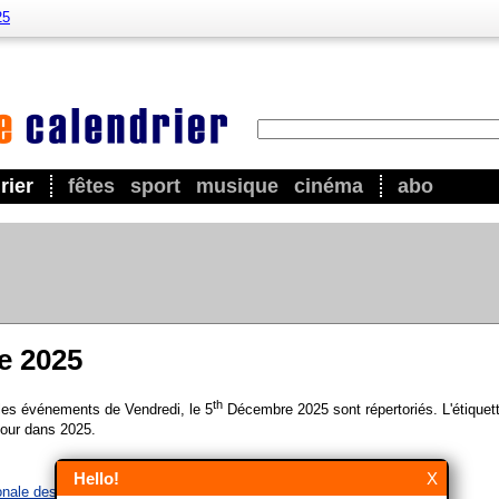
25
rier
fêtes
sport
musique
cinéma
abo
e 2025
th
 les événements de Vendredi, le 5
Décembre 2025 sont répertoriés. L'étiquet
our dans 2025.
Hello!
X
onale des Volontaires