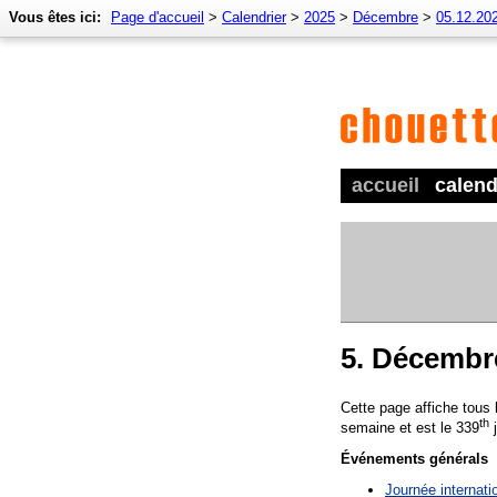
Vous êtes ici:
Page d'accueil
>
Calendrier
>
2025
>
Décembre
>
05.12.20
accueil
calend
5. Décembr
Cette page affiche tous
th
semaine et est le 339
j
Événements générals
Journée internati