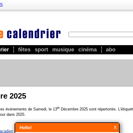
25
rier
fêtes
sport
musique
cinéma
abo
re 2025
th
 les événements de Samedi, le 13
Décembre 2025 sont répertoriés. L'étiquet
our dans 2025.
Hello!
X
 acadien